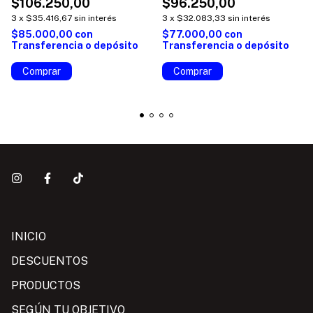
$106.250,00
$96.250,00
3
x
$35.416,67
sin interés
3
x
$32.083,33
sin interés
$85.000,00
con
$77.000,00
con
Transferencia o depósito
Transferencia o depósito
Comprar
Comprar
INICIO
DESCUENTOS
PRODUCTOS
SEGÚN TU OBJETIVO