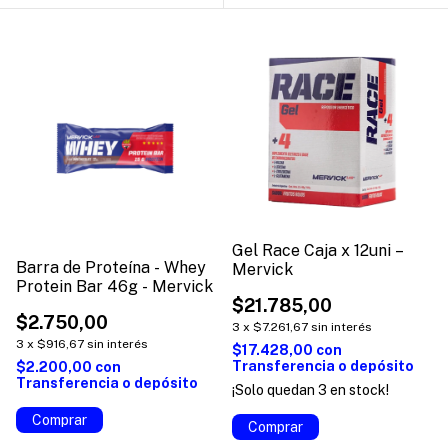
Gel Race Caja x 12uni –
Barra de Proteína - Whey
Mervick
Protein Bar 46g - Mervick
$21.785,00
$2.750,00
3
x
$7.261,67
sin interés
3
x
$916,67
sin interés
$17.428,00
con
Transferencia o depósito
$2.200,00
con
Transferencia o depósito
¡Solo quedan
3
en stock!
Comprar
Comprar