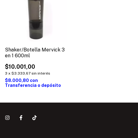
Shaker/Botella Mervick 3
en 1 600ml
$10.001,00
3
x
$3.333,67
sin interés
$8.000,80
con
Transferencia o depósito