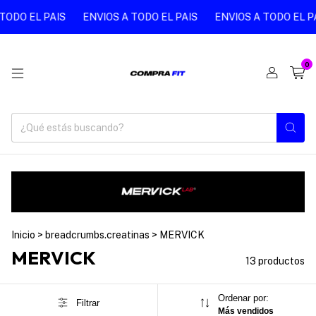
 EL PAIS
ENVIOS A TODO EL PAIS
ENVIOS A TODO EL PAIS
0
Inicio
>
breadcrumbs.creatinas
>
MERVICK
MERVICK
13 productos
Ordenar por:
Filtrar
Más vendidos