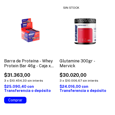
SIN STOCK
Barra de Proteína - Whey
Glutamine 300gr -
Protein Bar 46g - Caja x
Mervick
12unidades - Mervick
$31.363,00
$30.020,00
3
x
$10.454,33
sin interés
3
x
$10.006,67
sin interés
$25.090,40
con
$24.016,00
con
Transferencia o depósito
Transferencia o depósito
Comprar