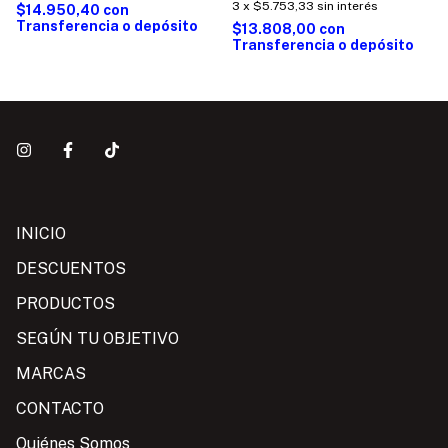
3
x
$5.753,33
sin interés
$14.950,40
con
Transferencia o depósito
$13.808,00
con
Transferencia o depósito
INICIO
DESCUENTOS
PRODUCTOS
SEGÚN TU OBJETIVO
MARCAS
CONTACTO
Quiénes Somos