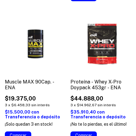
Muscle MAX 90Cap. -
Proteína - Whey X-Pro
ENA
Doypack 453gr - ENA
$19.375,00
$44.888,00
3
x
$6.458,33
sin interés
3
x
$14.962,67
sin interés
$15.500,00
con
$35.910,40
con
Transferencia o depósito
Transferencia o depósito
¡Solo quedan
3
en stock!
¡No te lo pierdas, es el último!
Comprar