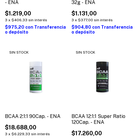
- ENA
32g - ENA
$1.219,00
$1.131,00
3
x
$406,33
sin interés
3
x
$377,00
sin interés
$975,20
con
Transferencia
$904,80
con
Transferencia
o depósito
o depósito
SIN STOCK
SIN STOCK
BCAA 2:1:1 90Cap. - ENA
BCAA 12:1:1 Super Ratio
120Cap. - ENA
$18.688,00
$17.260,00
3
x
$6.229,33
sin interés