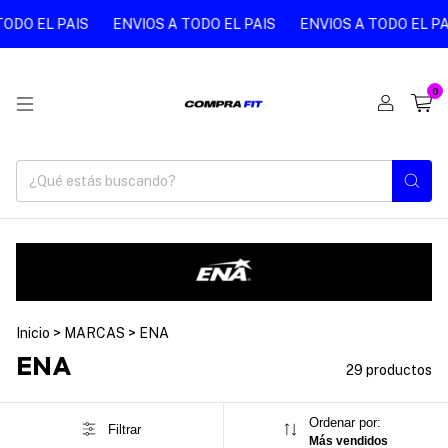
 PAIS
ENVIOS A TODO EL PAIS
ENVIOS A TODO EL PAIS
E
0
Inicio
>
MARCAS
>
ENA
ENA
29 productos
Ordenar por:
Filtrar
Más vendidos