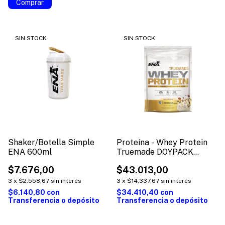
Comprar
SIN STOCK
SIN STOCK
Shaker/Botella Simple
Proteína - Whey Protein
ENA 600ml
Truemade DOYPACK
453g.- ENA
$7.676,00
$43.013,00
3
x
$2.558,67
sin interés
3
x
$14.337,67
sin interés
$6.140,80
con
$34.410,40
con
Transferencia o depósito
Transferencia o depósito