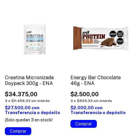
Creatina Micronizada
Enargy Bar Chocolate
Doypack 300g - ENA
46g - ENA
$34.375,00
$2.500,00
3
x
$11.458,33
sin interés
3
x
$833,33
sin interés
$27.500,00
con
$2.000,00
con
Transferencia o depósito
Transferencia o depósito
¡Solo quedan
3
en stock!
Comprar
Comprar