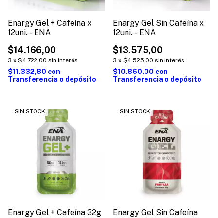
Enargy Gel + Cafeína x
Enargy Gel Sin Cafeína x
12uni. - ENA
12uni. - ENA
$14.166,00
$13.575,00
3
x
$4.722,00
sin interés
3
x
$4.525,00
sin interés
$11.332,80
con
$10.860,00
con
Transferencia o depósito
Transferencia o depósito
SIN STOCK
SIN STOCK
Enargy Gel + Cafeína 32g
Enargy Gel Sin Cafeína