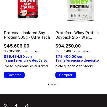
Proteína - Isolated Soy
Proteína - Whey Protein
Protein 500g - Ultra Tech
Doypack 2lb - Star
Nutrition
$45.606,00
$94.250,00
3
x
$15.202,00
sin interés
3
x
$31.416,67
sin interés
$36.484,80
con
$75.400,00
con
Transferencia o depósito
Transferencia o depósito
¡No te lo pierdas, es el último!
¡Solo quedan
2
en stock!
Comprar
Comprar