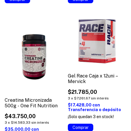
Gel Race Caja x 12uni –
Mervick
$21.785,00
3
x
$7.261,67
sin interés
Creatina Micronizada
$17.428,00
con
500g - One Fit Nutrition
Transferencia o depósito
$43.750,00
¡Solo quedan
3
en stock!
3
x
$14.583,33
sin interés
Comprar
$35.000,00
con