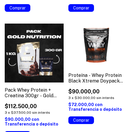
Proteína - Whey Protein
Black Xtreme Doypack
2Lb - XBODY
Pack Whey Protein +
$90.000,00
Creatina 300gr - Gold
3
x
$30.000,00
sin interés
Nutrition
$72.000,00
con
$112.500,00
Transferencia o depósito
3
x
$37.500,00
sin interés
$90.000,00
con
Comprar
Transferencia o depósito