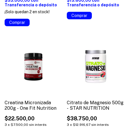
$53.000,00
con
$15.600,00
con
Transferencia o depósito
Transferencia o depósito
¡Solo quedan
2
en stock!
Comprar
Creatina Micronizada
Citrato de Magnesio 500g
200g - One Fit Nutrition
- STAR NUTRITION
$22.500,00
$38.750,00
3
x
$7.500,00
sin interés
3
x
$12.916,67
sin interés