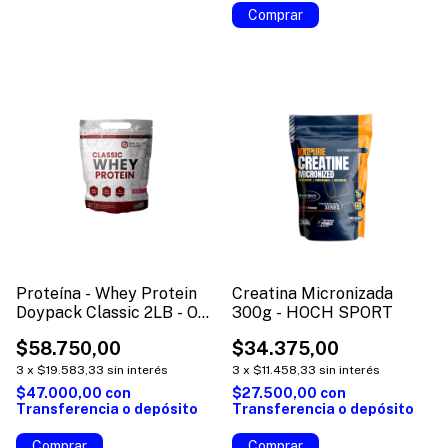
Comprar
Proteína - Whey Protein
Creatina Micronizada
Doypack Classic 2LB - One
300g - HOCH SPORT
Fit Nutrition
$58.750,00
$34.375,00
3
x
$19.583,33
sin interés
3
x
$11.458,33
sin interés
$47.000,00
con
$27.500,00
con
Transferencia o depósito
Transferencia o depósito
Comprar