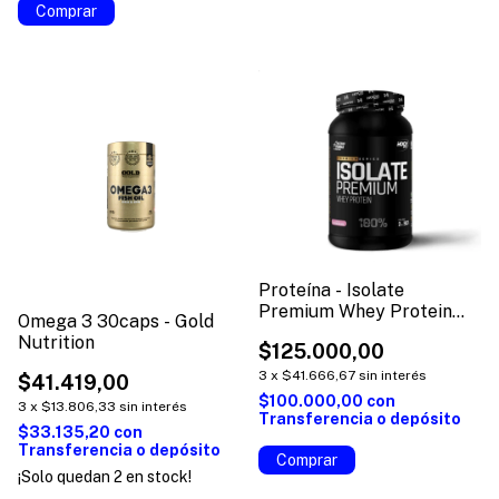
Comprar
Proteína - Isolate
Premium Whey Protein
Omega 3 30caps - Gold
1kg - HochSport
Nutrition
$125.000,00
3
x
$41.666,67
sin interés
$41.419,00
$100.000,00
con
3
x
$13.806,33
sin interés
Transferencia o depósito
$33.135,20
con
Transferencia o depósito
Comprar
¡Solo quedan
2
en stock!