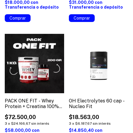
$18.000,00
con
$31.000,00
con
Transferencia o depósito
Transferencia o depósito
Comprar
PACK ONE FIT - Whey
OH Electrolytes 60 cap -
Protein + Creatina 100%
Nucleo Fit
pura
$72.500,00
$18.563,00
3
x
$24.166,67
sin interés
3
x
$6.187,67
sin interés
$58.000,00
con
$14.850,40
con