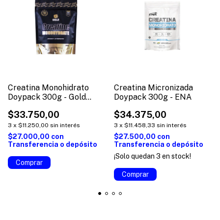
Creatina Monohidrato
Creatina Micronizada
Doypack 300g - Gold
Doypack 300g - ENA
Nutrition
$33.750,00
$34.375,00
3
x
$11.250,00
sin interés
3
x
$11.458,33
sin interés
$27.000,00
con
$27.500,00
con
Transferencia o depósito
Transferencia o depósito
¡Solo quedan
3
en stock!
Comprar