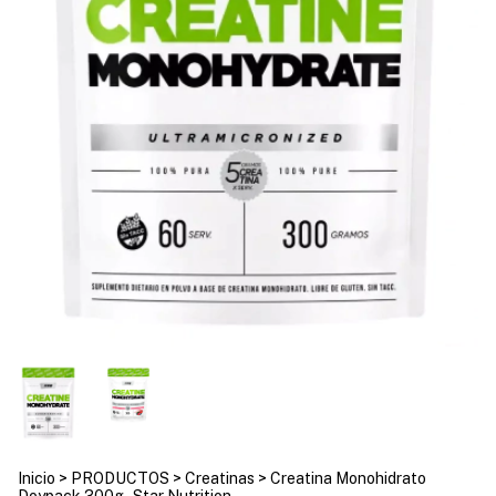
Inicio
>
PRODUCTOS
>
Creatinas
>
Creatina Monohidrato
Doypack 300g - Star Nutrition