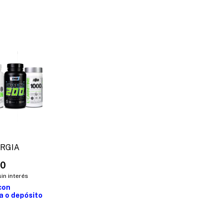
RGIA
00
sin interés
con
a o depósito